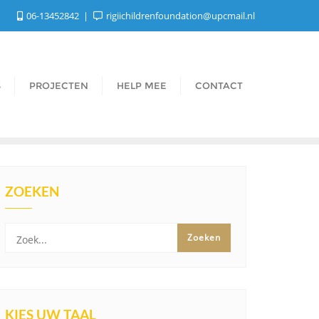
06-13452842
rigiichildrenfoundation@upcmail.nl
S
PROJECTEN
HELP MEE
CONTACT
ZOEKEN
KIES UW TAAL