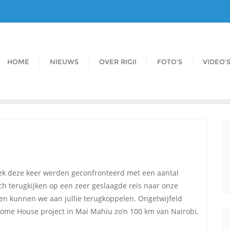
HOME
NIEUWS
OVER RIGII
FOTO’S
VIDEO’
oek deze keer werden geconfronteerd met een aantal
h terugkijken op een zeer geslaagde reis naar onze
ten kunnen we aan jullie terugkoppelen. Ongetwijfeld
lome House project in Mai Mahiu zo’n 100 km van Nairobi,