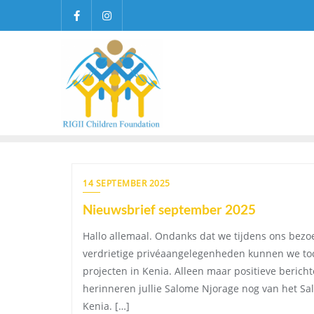
Ga
naar
de
inhoud
14 SEPTEMBER 2025
Nieuwsbrief september 2025
Hallo allemaal. Ondanks dat we tijdens ons bez
verdrietige privéaangelegenheden kunnen we toc
projecten in Kenia. Alleen maar positieve berich
herinneren jullie Salome Njorage nog van het Sa
Kenia. […]