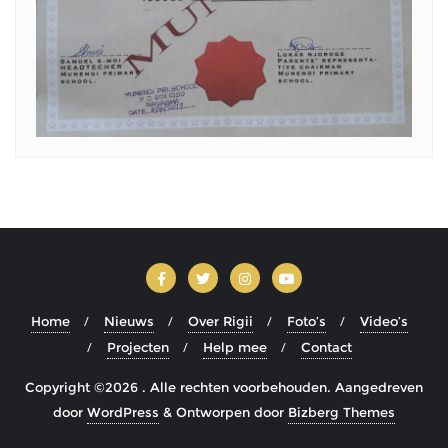
Home
Nieuws
Over Rigii
Foto’s
Video’s
Projecten
Help mee
Contact
Copyright ©2026 . Alle rechten voorbehouden.
Aangedreven
door
WordPress
&
Ontworpen door
Bizberg Themes