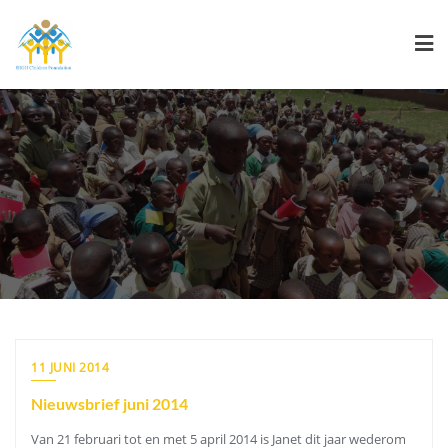
Ga
naar
de
inhoud
Nieuws
11 JUNI 2014
Nieuwsbrief juni 2014
Van 21 februari tot en met 5 april 2014 is Janet dit jaar wederom